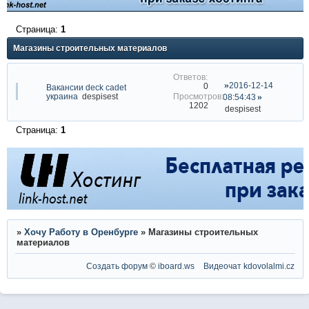
Страница:
1
Магазины строительных материалов
2016-12-14
0
Вакансии deck cadet
украина
despisest
08:54:43
1202
despisest
Страница:
1
»
Хочу Работу в Оренбурге
»
Магазины строительных
материалов
Создать форум
©
iboard.ws
Видеочат
kdovolalmi.cz