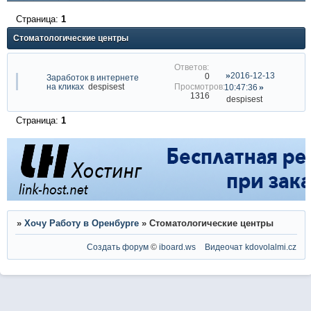
Страница:
1
Стоматологические центры
2016-12-13
0
Заработок в интернете
на кликах
despisest
10:47:36
1316
despisest
Страница:
1
»
Хочу Работу в Оренбурге
»
Стоматологические центры
Создать форум
©
iboard.ws
Видеочат
kdovolalmi.cz