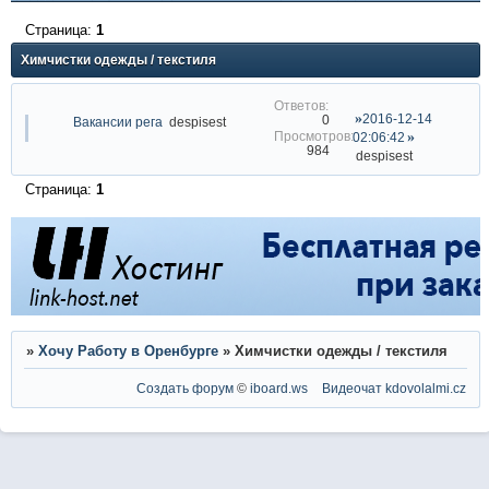
Страница:
1
Химчистки одежды / текстиля
2016-12-14
0
Вакансии рега
despisest
02:06:42
984
despisest
Страница:
1
»
Хочу Работу в Оренбурге
»
Химчистки одежды / текстиля
Создать форум
©
iboard.ws
Видеочат
kdovolalmi.cz