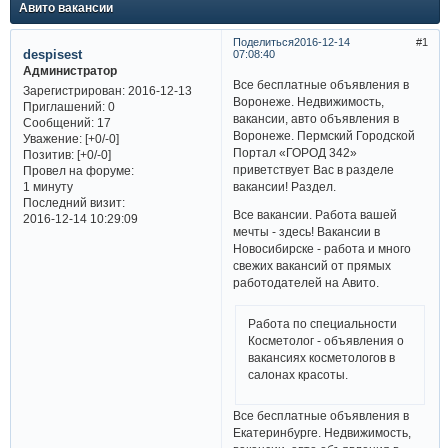
Авито вакансии
Поделиться
2016-12-14
1
despisest
07:08:40
Администратор
Все бесплатные объявления в
Зарегистрирован
: 2016-12-13
Воронеже. Недвижимость,
Приглашений:
0
вакансии, авто объявления в
Сообщений:
17
Воронеже. Пермский Городской
Уважение:
[+0/-0]
Портал «ГОРОД 342»
Позитив:
[+0/-0]
приветствует Вас в разделе
Провел на форуме:
вакансии! Раздел.
1 минуту
Последний визит:
Все вакансии. Работа вашей
2016-12-14 10:29:09
мечты - здесь! Вакансии в
Новосибирске - работа и много
свежих вакансий от прямых
работодателей на Авито.
Работа по специальности
Косметолог - объявления о
вакансиях косметологов в
салонах красоты.
Все бесплатные объявления в
Екатеринбурге. Недвижимость,