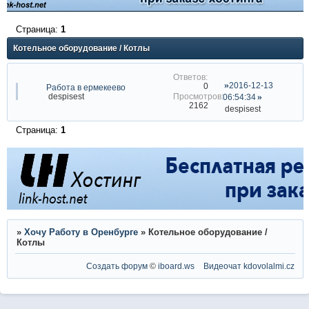
Страница:
1
Котельное оборудование / Котлы
2016-12-13
0
Работа в ермекеево
despisest
06:54:34
2162
despisest
Страница:
1
»
Хочу Работу в Оренбурге
»
Котельное оборудование /
Котлы
Создать форум
©
iboard.ws
Видеочат
kdovolalmi.cz