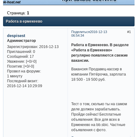
Страница:
1
Работа в ермекеево
Поделиться
2016-12-13
1
despisest
06:54:34
Администратор
Работа в Ермекеево. В разделе
Зарегистрирован
: 2016-12-13
«Работа в Ермекеево»
Приглашений:
0
регулярно появляются свежие
Сообщений:
17
вакансии.
Уважение:
[+0/-0]
Позитив:
[+0/-0]
Вакансия Продавец-кассир в
Провел на форуме:
компании Пятёрочка, зарплата
1 минуту
18 500 - 19 500 руб.
Последний визит:
2016-12-14 10:29:09
Тест о том, сколько ты на самом
деле должен зарабатывать.
Пройди сейчас! Бесплатные
объявления: Все для всех в
Ермекеево на bb.sbic. Частные
объявления с фото.