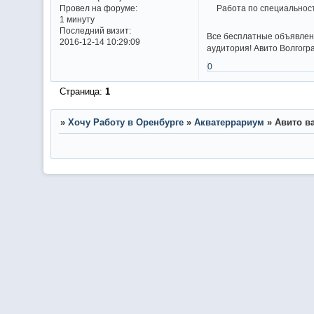
Работа по специальност
Провел на форуме:
1 минуту
Последний визит:
Все бесплатные объявлени
2016-12-14 10:29:09
аудитория! Авито Волгогр
0
Страница:
1
»
Хочу Работу в Оренбурге
»
Акватеррариум
»
Авито в