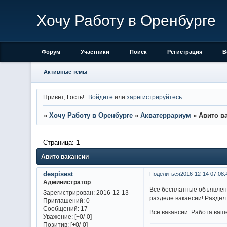
Хочу Работу в Оренбурге
Форум
Участники
Поиск
Регистрация
В
Активные темы
Привет, Гость!
Войдите
или
зарегистрируйтесь
.
»
Хочу Работу в Оренбурге
»
Акватеррариум
»
Авито в
Страница:
1
Авито вакансии
despisest
Поделиться
2016-12-14 07:08:
Администратор
Все бесплатные объявлени
Зарегистрирован
: 2016-12-13
разделе вакансии! Раздел
Приглашений:
0
Сообщений:
17
Все вакансии. Работа ваше
Уважение:
[+0/-0]
Позитив:
[+0/-0]