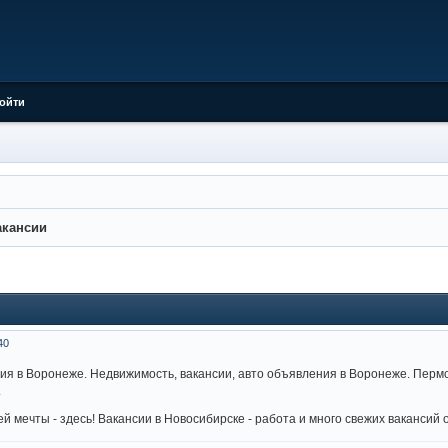
ойти
акансии
40
я в Воронеже. Недвижимость, вакансии, авто объявления в Воронеже. Перм
.
й мечты - здесь! Вакансии в Новосибирске - работа и много свежих вакансий