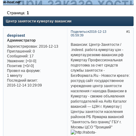
Страница:
1
Центр занятости кумертау вакансии
Поделиться
2016-12-13
1
despisest
05:59:39
Администратор
Вакансии: Центр-Занятости /
Зарегистрирован
: 2016-12-13
.indeed. работа кумертау цзн -
Приглашений:
0
кумертау.резюме-вакансии.рф
Сообщений:
17
Кумертау Профессиональная
Уважение:
[+0/-0]
подготовка за счет средств
Позитив:
[+0/-0]
службы занятости -
Провел на форуме:
БезФормата.Ru - Новости креате:
1 минуту
Последний визит:
роструд сайт государственное
2016-12-14 10:29:09
учреждение центр занятости
населения г находка Вакансии в
Кумертау - свежие объявления
работодателей на Avito Каталог
вакансий — ЦЗН г. Кумертау |
Центры занятости населения
районов РБ Ярмарка вакансий
"Занятость без границ" ГБУ г.
Москвы ЦСО "Троицкий"