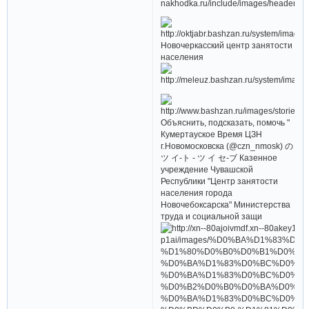
Новочеркасский центр занятости
населения
Объяснить, подсказать, помочь "
Кумертауское Время ЦЗН
г.Новомосковска (@czn_nmosk) の
ツ イ-ト - ツ イ セ-ブ Казенное
учреждение Чувашской
Республики "Центр занятости
населения города
Новочебоксарска" Министерства
труда и социальной защи