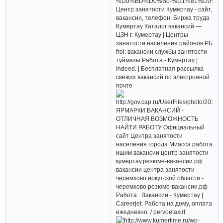
Центр занятости Кумертау - сайт,
вакансии, телефон. Биржа труда
Кумертау Каталог вакансий —
ЦЗН г. Кумертау | Центры
занятости населения районов РБ
frol: вакансии службы занятости
туймазы Работа - Кумертау |
Indeed. | Бесплатная рассылка
свежих вакансий по электронной
почте
ЯРМАРКИ ВАКАНСИЙ -
ОТЛИЧНАЯ ВОЗМОЖНОСТЬ
НАЙТИ РАБОТУ Официальный
сайт Центра занятости
населения города Миасса работа
ишим вакансии центр занятости -
кумертау.резюме-вакансии.рф
вакансии центра занятости
черемхово иркутской области -
черемхово.резюме-вакансии.рф
Работа : Вакансии - Кумертау |
Careerjet. Работа на дому, оплата
ежедневно. / pervoetaxirf.