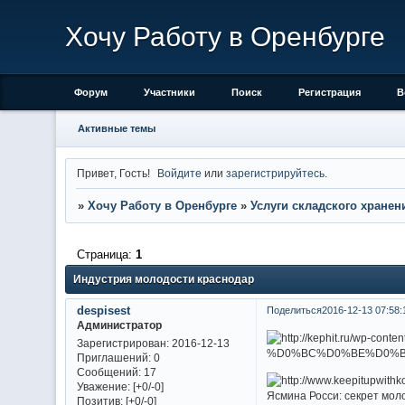
Хочу Работу в Оренбурге
Форум
Участники
Поиск
Регистрация
В
Активные темы
Привет, Гость!
Войдите
или
зарегистрируйтесь
.
»
Хочу Работу в Оренбурге
»
Услуги складского хранен
Страница:
1
Индустрия молодости краснодар
despisest
Поделиться
2016-12-13 07:58:
Администратор
Зарегистрирован
: 2016-12-13
Приглашений:
0
Сообщений:
17
Уважение:
[+0/-0]
Ясмина Росси: секрет мол
Позитив:
[+0/-0]