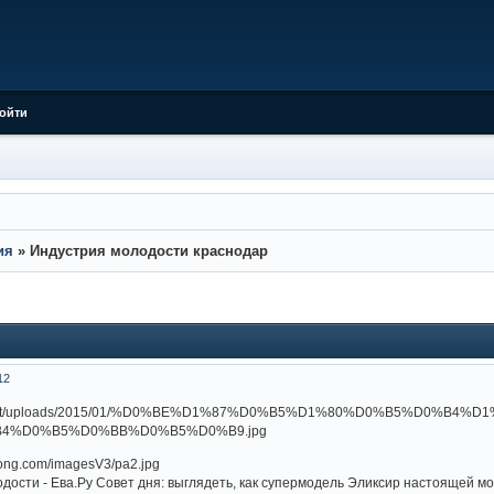
ойти
ия
»
Индустрия молодости краснодар
12
одости - Ева.Ру Совет дня: выглядеть, как супермодель Эликсир настоящей 